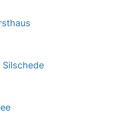
rsthaus
 Silschede
See