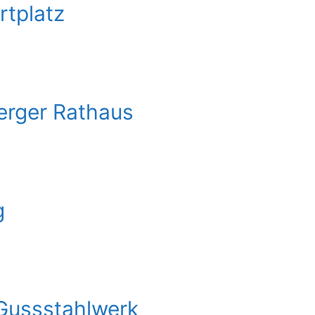
rtplatz
erger Rathaus
g
 Gussstahlwerk