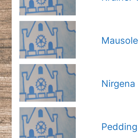
Mausole
Nirgena
Pedding