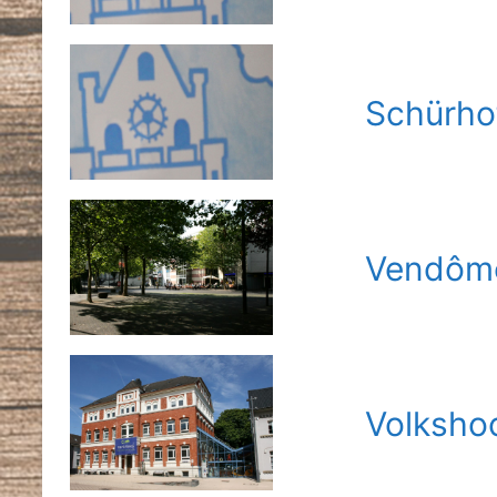
Schürho
Vendôme
Volksho