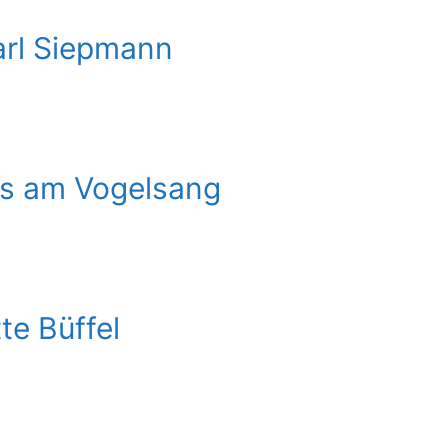
arl Siepmann
s am Vogelsang
te Büffel