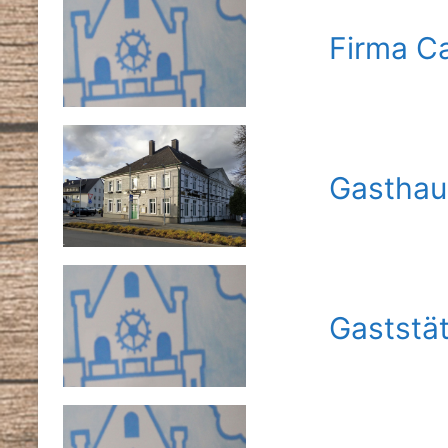
Firma C
Gasthau
Gaststät