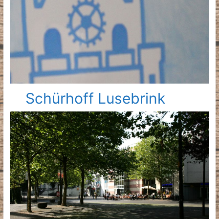
Schürhoff Lusebrink