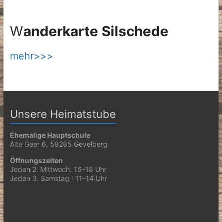
W
anderkarte Silschede
mehr>>>
Unsere Heimatstube
Ehemalige Hauptschule
Alte Geer 6, 58285 Gevelberg
Öffnungszeiten
Jeden 2. Mittwoch: 16–18 Uhr
Jeden 3. Samstag : 11–14 Uhr