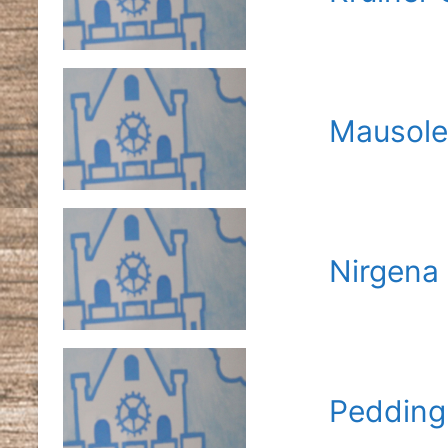
Mausole
Nirgena
Pedding