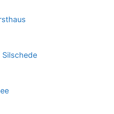
rsthaus
 Silschede
See