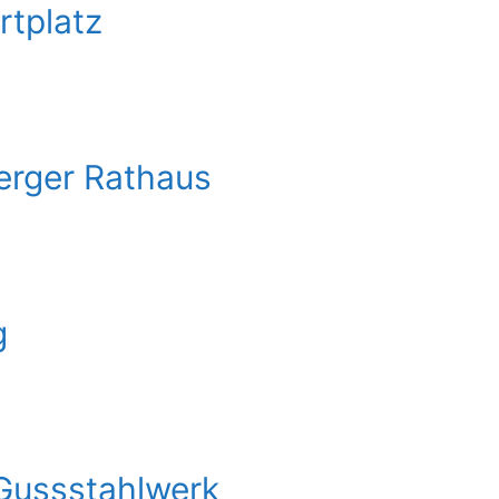
rtplatz
erger Rathaus
g
 Gussstahlwerk