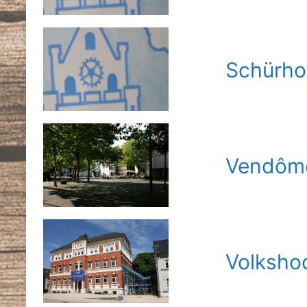
Schürho
Vendôme
Volksho