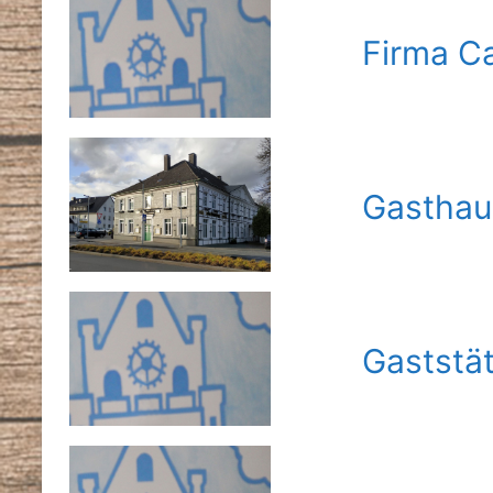
Firma C
Gasthau
Gaststät