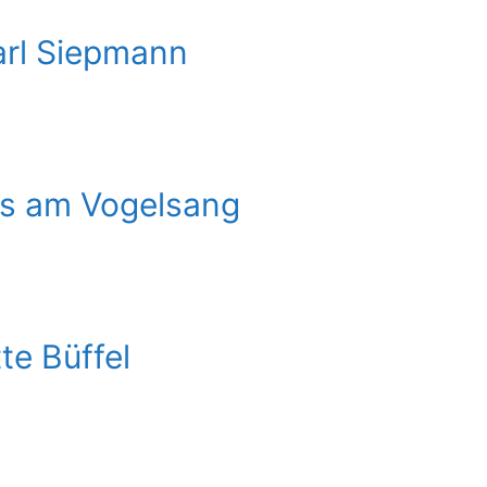
arl Siepmann
s am Vogelsang
te Büffel