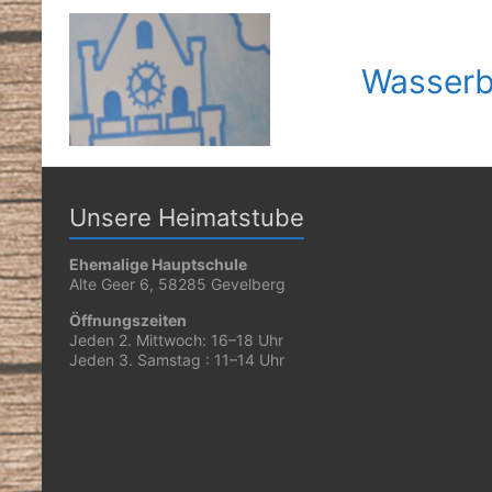
Wasserb
Unsere Heimatstube
Ehemalige Hauptschule
Alte Geer 6, 58285 Gevelberg
Öffnungszeiten
Jeden 2. Mittwoch: 16–18 Uhr
Jeden 3. Samstag : 11–14 Uhr