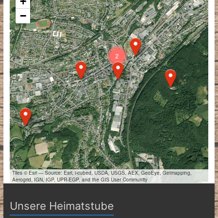
+
−
2
Tiles © Esri — Source: Esri, i-cubed, USDA, USGS, AEX, GeoEye, Getmapping,
Aerogrid, IGN, IGP, UPR-EGP, and the GIS User Community
Unsere Heimatstube