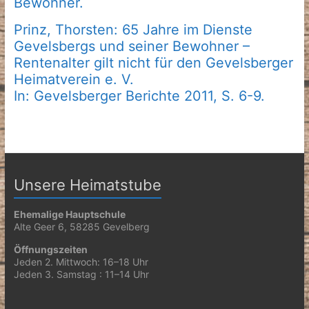
Bewohner.
Prinz, Thorsten: 65 Jahre im Dienste
Gevelsbergs und seiner Bewohner –
Rentenalter gilt nicht für den Gevelsberger
Heimatverein e. V.
In: Gevelsberger Berichte 2011, S. 6-9.
Unsere Heimatstube
Ehemalige Hauptschule
Alte Geer 6, 58285 Gevelberg
Öffnungszeiten
Jeden 2. Mittwoch: 16–18 Uhr
Jeden 3. Samstag : 11–14 Uhr