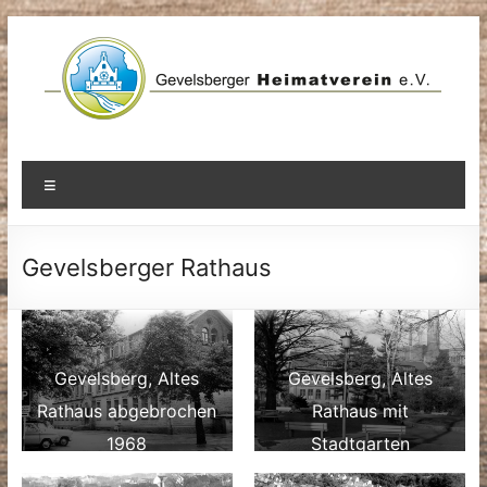
Zum
Inhalt
springen
Menü
Gevelsberger Rathaus
Gevelsberg, Altes
Gevelsberg, Altes
Rathaus abgebrochen
Rathaus mit
1968
Stadtgarten