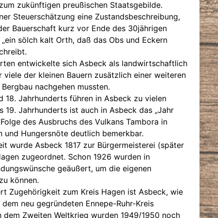
 zum zukünftigen preußischen Staatsgebilde.
ner Steuerschätzung eine Zustandsbeschreibung,
der Bauerschaft kurz vor Ende des 30jährigen
 „ein sölch kalt Orth, daß das Obs und Eckern
chreibt.
ten entwickelte sich Asbeck als landwirtschaftlich
 viele der kleinen Bauern zusätzlich einer weiteren
m Bergbau nachgehen mussten.
nd 18. Jahrhunderts führen in Asbeck zu vielen
s 19. Jahrhunderts ist auch in Asbeck das „Jahr
 Folge des Ausbruchs des Vulkans Tambora in
n und Hungersnöte deutlich bemerkbar.
it wurde Asbeck 1817 zur Bürgermeisterei (später
Hagen zugeordnet. Schon 1926 wurden in
ndungswünsche geäußert, um die eigenen
 zu können.
t Zugehörigkeit zum Kreis Hagen ist Asbeck, wie
9 dem neu gegründeten Ennepe-Ruhr-Kreis
 dem Zweiten Weltkrieg wurden 1949/1950 noch