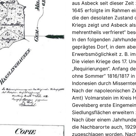
aus Asbeck seit dieser Zeit
1645 erfolgte im Rahmen ei
die den desolaten Zustand 
Kriegs zeigt und Asbeck als
mehrentheils verfrieret“ bes
In den folgenden Jahrhunder
geprägtes Dorf, in dem aber
Erwerbsmöglichkeit z. B. i
Die vielen Kriege des 17. U
„Requirierungen“. Anfang de
ohne Sommer“ 1816/1817 in
Indonesien durch Missernte
Nach der napoleonischen Ze
Amt) Volmarstein im Kreis 
Gevelsberg erste Eingemei
Siedlungsflächen erweitern
Nach über einem Jahrhunder
die Nachbarorte auch, 192
zugeschlagen worden. Nach