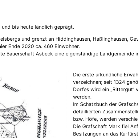
 und bis heute ländlich geprägt.
lsbergs und grenzt an Hiddinghausen, Haßlinghausen, Gev
hier Ende 2020 ca. 460 Einwohner.
te Bauerschaft Asbeck eine eigenständige Landgemeinde im
Die erste urkundliche Erwä
verzeichnen; seit 1324 geh
Dorfes wird ein „Rittergut“ 
werden.
Im Schatzbuch der Grafscha
detaillierten Zusammenstell
bzw. Höfe, werden verschi
Die Grafschaft Mark fiel An
Besitzungen an das Kurfür