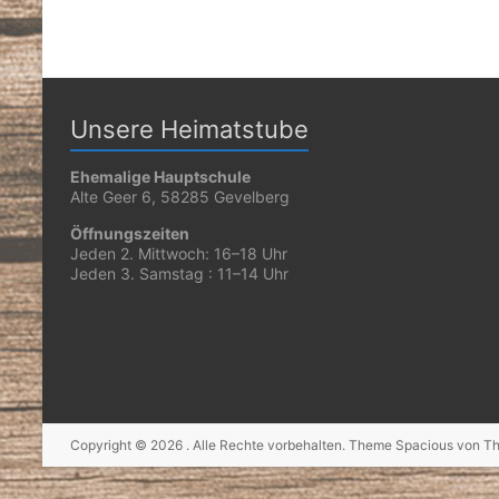
Unsere Heimatstube
Ehemalige Hauptschule
Alte Geer 6, 58285 Gevelberg
Öffnungszeiten
Jeden 2. Mittwoch: 16–18 Uhr
Jeden 3. Samstag : 11–14 Uhr
Copyright © 2026
. Alle Rechte vorbehalten. Theme
Spacious
von Th