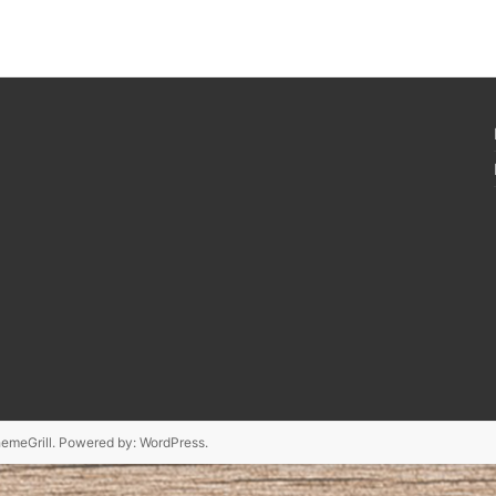
emeGrill. Powered by:
WordPress
.