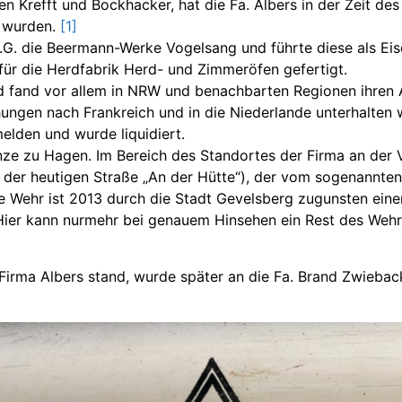
n Krefft und Bockhacker, hat die Fa. Albers in der Zeit de
t wurden.
[1]
G. die Beermann-Werke Vogelsang und führte diese als Ei
für die Herdfabrik Herd- und Zimmeröfen gefertigt.
und fand vor allem in NRW und benachbarten Regionen ihre
ngen nach Frankreich und in die Niederlande unterhalten 
elden und wurde liquidiert.
nze zu Hagen. Im Bereich des Standortes der Firma an der 
der heutigen Straße „An der Hütte“), der vom sogenannte
e Wehr ist 2013 durch die Stadt Gevelsberg zugunsten ein
ier kann nurmehr bei genauem Hinsehen ein Rest des Weh
irma Albers stand, wurde später an die Fa. Brand Zwieback v