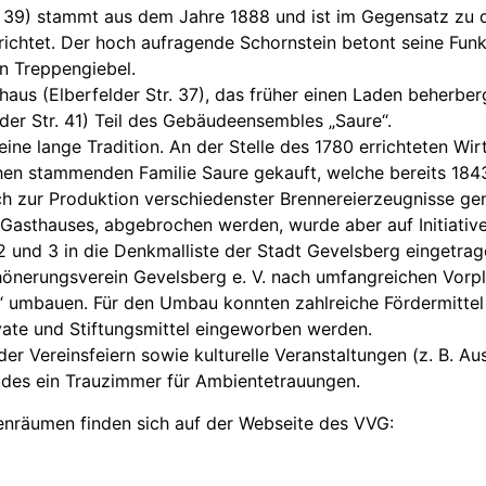
r. 39) stammt aus dem Jahre 1888 und ist im Gegensatz zu 
ichtet. Der hoch aufragende Schornstein betont seine Funk
n Treppengiebel.
s (Elberfelder Str. 37), das früher einen Laden beherberg
der Str. 41) Teil des Gebäudeensembles „Saure“.
eine lange Tradition. An der Stelle des 1780 errichteten Wir
n stammenden Familie Saure gekauft, welche bereits 1843
h zur Produktion verschiedenster Brennereierzeugnisse gen
 Gasthauses, abgebrochen werden, wurde aber auf Initiati
2 und 3 in die Denkmalliste der Stadt Gevelsberg eingetrag
chönerungsverein Gevelsberg e. V. nach umfangreichen Vo
“ umbauen. Für den Umbau konnten zahlreiche Fördermittel
ate und Stiftungsmittel eingeworben werden.
der Vereinsfeiern sowie kulturelle Veranstaltungen (z. B. A
des ein Trauzimmer für Ambientetrauungen.
nenräumen finden sich auf der Webseite des VVG: