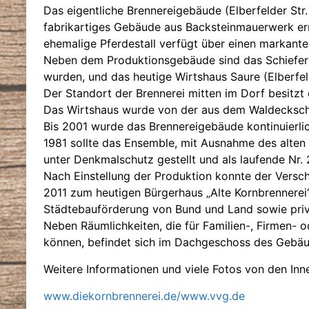
Das eigentliche Brennereigebäude (Elberfelder St
fabrikartiges Gebäude aus Backsteinmauerwerk err
ehemalige Pferdestall verfügt über einen markante
Neben dem Produktionsgebäude sind das Schieferhau
wurden, und das heutige Wirtshaus Saure (Elberfel
Der Standort der Brennerei mitten im Dorf besitzt 
Das Wirtshaus wurde von der aus dem Waldecksche
Bis 2001 wurde das Brennereigebäude kontinuierlic
1981 sollte das Ensemble, mit Ausnahme des alten
unter Denkmalschutz gestellt und als laufende Nr. 
Nach Einstellung der Produktion konnte der Vers
2011 zum heutigen Bürgerhaus „Alte Kornbrennerei
Städtebauförderung von Bund und Land sowie priv
Neben Räumlichkeiten, die für Familien-, Firmen- o
können, befindet sich im Dachgeschoss des Gebäu
Weitere Informationen und viele Fotos von den In
www.diekornbrennerei.de/www.vvg.de