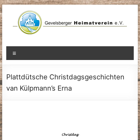
Zum
Inhalt
springen
Menü
Plattdütsche Christdagsgeschichten
van Külpmann’s Erna