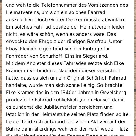
und wählte die Telefonnummer des Vorsitzenden des
Heimatvereins, um sich ein solches Fahrrad
auszuleihen. Doch Günter Decker musste abwinken:
Ein solches Fahrrad besitze der Heimatverein leider
nicht, es wäre schön, wenn es anders wäre. Das
erweckte den Ehrgeiz der rührigen Ratsfrau. Unter
Ebay-Kleinanzeigen fand sie drei Einträge für
Fahrräder von Schürhoff: Eins im Siegerland.
Mit dem Anbieter dieses Fahrrades setzte sich Elke
Kramer in Verbindung. Nachdem dieser versichert
hatte, dass es sich um ein Original Schürhof-Fahrrad
handelte, wurde man sich schnell einig. So brachte
Elke Kramer das in den 1940er Jahren in Gevelsberg
produzierte Fahrrad schließlich „nach Hause“, damit
es zunächst die Jubiläumsfeier bereichern und
letztlich in der Heimatstube seinen Platz finden sollte.
Leider fand sich aufgrund der vielen Aktiven auf der
Bühne dann allerdings während der Feier weder Platz
für die Wand noch für das Fahrrad.Doch nun war es