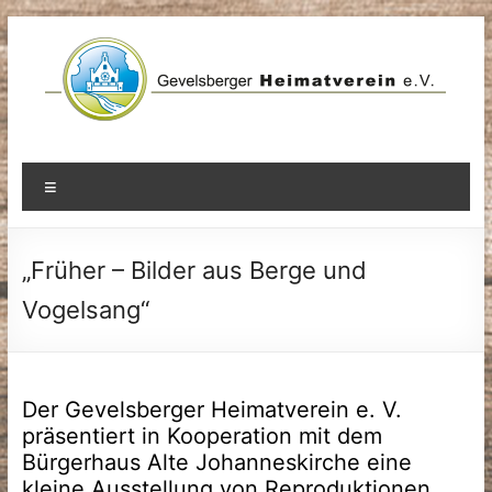
Zum
Inhalt
springen
Menü
„Früher – Bilder aus Berge und
Vogelsang“
Der Gevelsberger Heimatverein e. V.
präsentiert in Kooperation mit dem
Bürgerhaus Alte Johanneskirche eine
kleine Ausstellung von Reproduktionen