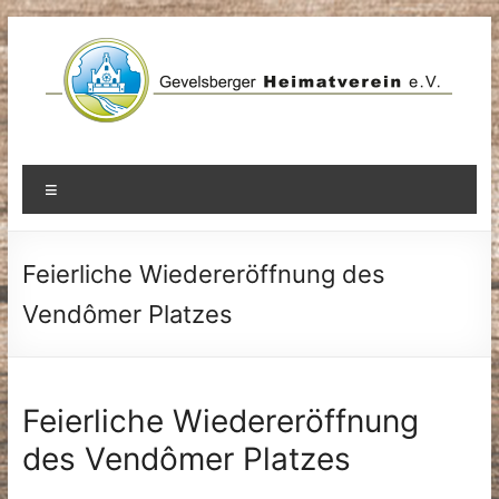
Zum
Inhalt
springen
Menü
Feierliche Wiedereröffnung des
Vendômer Platzes
Feierliche Wiedereröffnung
des Vendômer Platzes